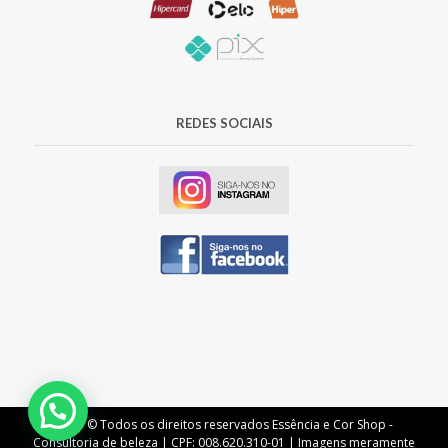
REDES SOCIAIS
2023 © Todos os direitos reservados Essência e Cor Shop -
Consultoria de beleza | CPF: 008.620.310-01 | Imagens meramente