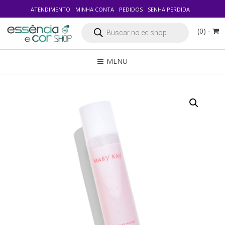
ATENDIMENTO
MINHA CONTA
PEDIDOS
SENHA PERDIDA
Pesquisar
(0) -
produtos
MENU