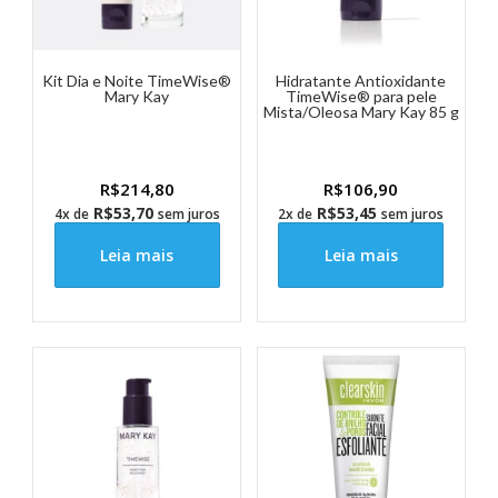
Kit Dia e Noite TimeWise®
Hidratante Antioxidante
Mary Kay
TimeWise® para pele
Mista/Oleosa Mary Kay 85 g
R$
214,80
R$
106,90
R$
53,70
R$
53,45
4x de
sem juros
2x de
sem juros
Leia mais
Leia mais