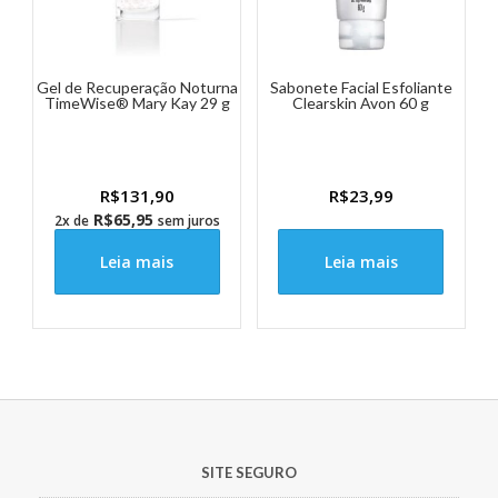
Gel de Recuperação Noturna
Sabonete Facial Esfoliante
TimeWise® Mary Kay 29 g
Clearskin Avon 60 g
R$
131,90
R$
23,99
R$
65,95
2x de
sem juros
Leia mais
Leia mais
SITE SEGURO