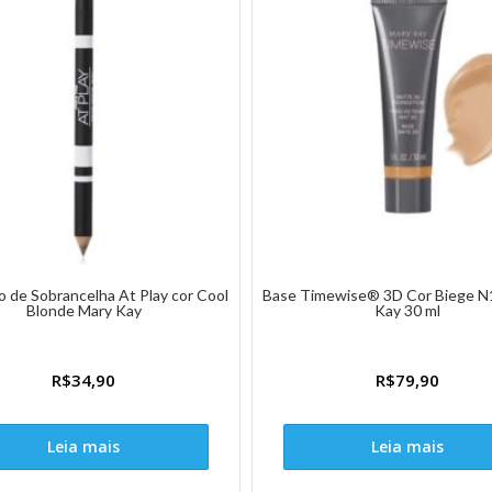
o de Sobrancelha At Play cor Cool
Base Timewise® 3D Cor Biege N
Blonde Mary Kay
Kay 30 ml
R$
34,90
R$
79,90
Leia mais
Leia mais