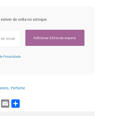
estiver de volta no estoque.
 de Privacidade
inino
,
Perfume
m
book
nterest
Twitter
Email
Share