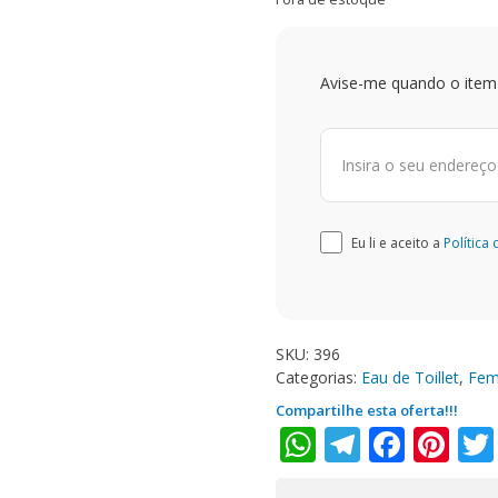
Avise-me quando o item 
Eu li e aceito a
Política
SKU:
396
Categorias:
Eau de Toillet
,
Fem
Compartilhe esta oferta!!!
WhatsApp
Telegra
Face
Pi