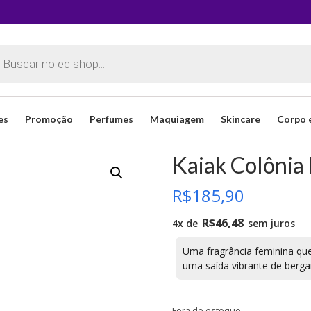
sar
os
es
Promoção
Perfumes
Maquiagem
Skincare
Corpo 
Kaiak Colônia
R$
185,90
R$
46,48
4x de
sem juros
Uma fragrância feminina que 
uma saída vibrante de berga
Fora de estoque