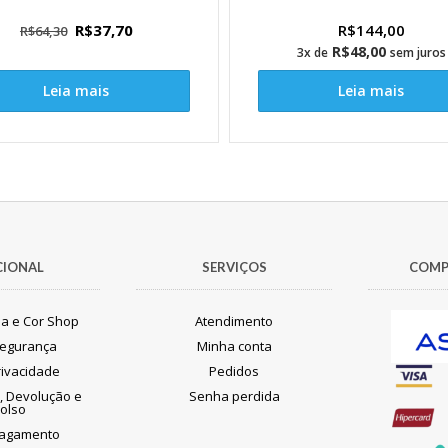
O
O
R$
37,70
R$
144,00
R$
64,30
preço
preço
R$
48,00
3x de
sem juros
original
atual
Leia mais
Leia mais
era:
é:
R$64,30.
R$37,70.
CIONAL
SERVIÇOS
COMP
ia e Cor Shop
Atendimento
 Segurança
Minha conta
Privacidade
Pedidos
a, Devolução e
Senha perdida
olso
Pagamento