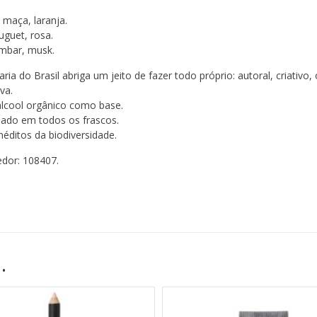
 maça, laranja.
guet, rosa.
âmbar, musk.
ia do Brasil abriga um jeito de fazer todo próprio: autoral, criativo,
va.
lcool orgânico como base.
clado em todos os frascos.
néditos da biodiversidade.
dor: 108407.
…