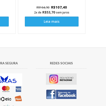
O
O
R$
107,40
R$
164,90
preço
preço
R$
53,70
2x de
sem juros
original
atual
Leia mais
era:
é:
R$164,90.
R$107,40.
RA SEGURA
REDES SOCIAIS