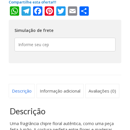
Compartilhe esta oferta!!!
WhatsApp
Telegram
Facebook
Pinterest
Twitter
Email
Share
Simulação de frete
Descrição
Informação adicional
Avaliações (0)
Descrição
Uma fragrância chipre floral autêntica, como uma peça
feita à mão. A costura perfeita entre flores e madeiras