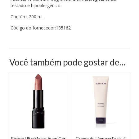
testado e hipoalergênico.
Contém: 200 ml.
Código do fornecedor:135162.
Você também pode gostar de…
Batom UltraMatte Avon Cor
Creme de Limpeza Facial 4