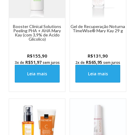
Booster Clinical Solutions
Gel de Recuperação Noturna
Peeling PHA + AHA Mary
TimeWise® Mary Kay 29 g
Kay (com 3,9% de Acido
Glicolico)
R$
155,90
R$
131,90
R$
51,97
R$
65,95
3x de
sem juros
2x de
sem juros
Leia mais
Leia mais